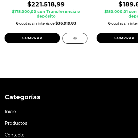
$221.518,99
$189.
$175.000,00
con
Transferencia o
$150.000,01
con
depósito
depó
6
cuotas sin interés de
$36.919,83
6
cuotas sin inte
Categorías
Inicio
Productos
Contacto