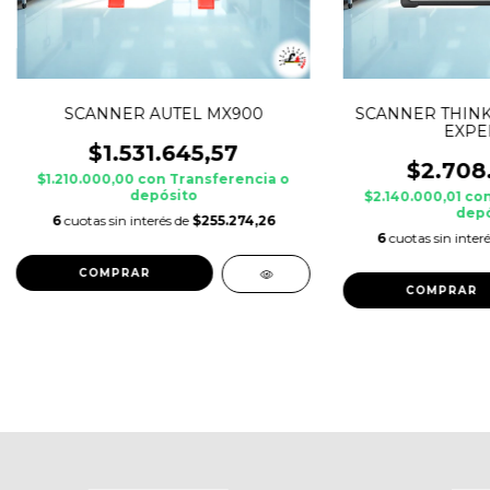
SCANNER AUTEL MX900
SCANNER THINK
EXPER
$1.531.645,57
$2.708
$1.210.000,00
con
Transferencia o
depósito
$2.140.000,01
co
depó
6
cuotas sin interés de
$255.274,26
6
cuotas sin inter